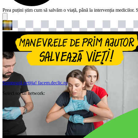
Prea puțini știm cum să salvăm o viață, până la intervenția medicilor. S
Semnează petiția!
facem.declic.ro
Select social network: